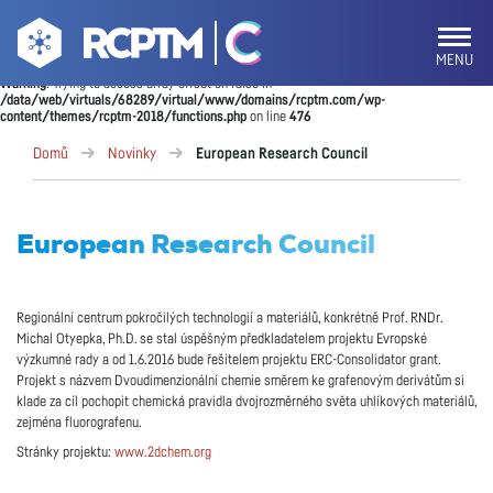
MENU
Warning
: Trying to access array offset on false in
/data/web/virtuals/68289/virtual/www/domains/rcptm.com/wp-
content/themes/rcptm-2018/functions.php
on line
476
Domů
Novinky
European Research Council
European Research Council
Regionální centrum pokročilých technologií a materiálů, konkrétně Prof. RNDr.
Michal Otyepka, Ph.D. se stal úspěšným předkladatelem projektu Evropské
výzkumné rady a od 1.6.2016 bude řešitelem projektu ERC-Consolidator grant.
Projekt s názvem Dvoudimenzionální chemie směrem ke grafenovým derivátům si
klade za cíl pochopit chemická pravidla dvojrozměrného světa uhlíkových materiálů,
zejména fluorografenu.
Stránky projektu:
www.2dchem.org