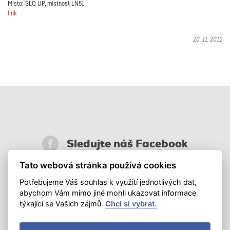
Místo: SLO UP, místnost LN51
link
20. 11. 2012
Sledujte náš Facebook
Tato webová stránka používá cookies
Sledujte nás na síti X
Potřebujeme Váš souhlas k využití jednotlivých dat,
abychom Vám mimo jiné mohli ukazovat informace
Připojte se na LinkedIn
týkající se Vašich zájmů.
Chci si vybrat.