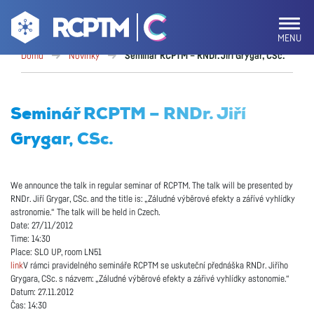
MENU
Domů
Novinky
Seminář RCPTM – RNDr. Jiří Grygar, CSc.
Seminář RCPTM – RNDr. Jiří
Grygar, CSc.
We announce the talk in regular seminar of RCPTM. The talk will be presented by
RNDr. Jiří Grygar, CSc. and the title is: „Záludné výběrové efekty a zářívé vyhlídky
astronomie.“ The talk will be held in Czech.
Date: 27/11/2012
Time: 14:30
Place: SLO UP, room LN51
link
V rámci pravidelného semináře RCPTM se uskuteční přednáška RNDr. Jiřího
Grygara, CSc. s názvem: „Záludné výběrové efekty a zářivé vyhlídky astonomie.“
Datum: 27.11.2012
Čas: 14:30