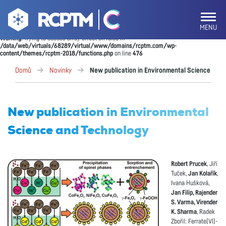
MENU
Warning
: Trying to access array offset on false in
/data/web/virtuals/68289/virtual/www/domains/rcptm.com/wp-
content/themes/rcptm-2018/functions.php
on line
476
Domů
Novinky
New publication in Environmental Science and
New publication in Environmental
Science and Technology
Robert Prucek
, Jiří
Tuček,
Jan Kolařík
,
Ivana Hušková,
Jan
Filip, Rajender
S. Varma, Virender
K. Sharma
, Radek
Zbořil: Ferrate(VI)-